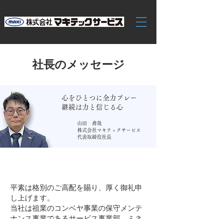
​社長のメッセージ​
心をひとつに全力プレー
継続は力と信じる心
山田 喬哉
株式会社マキテックサービス
代表取締役社長
​平素は格別のご高配を賜り、厚く御礼申
し上げます。
当社は祖業のコンベヤ事業の保守メンテ
ナンス事業であるサービス事業部、ミネ