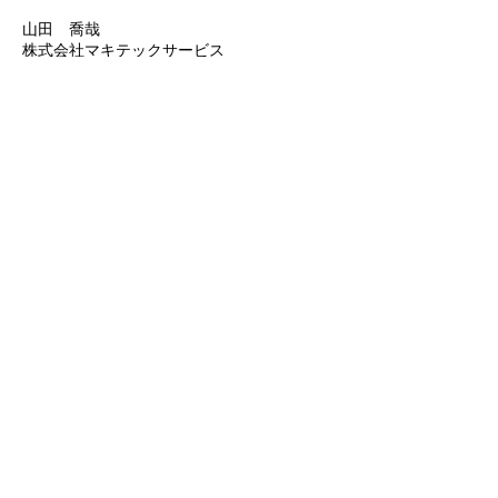
山田 喬哉
株式会社マキテックサービス
代表取締役社長
​株式会社マキテックサービス
会社情報
​事業案内
お問合せ
​工事・メンテナンス事業
​環境事業