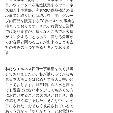
ラルウォーターを製造販売するウエルネ
ス四万十事業部、廃棄物や食品残渣の環
境事業に取り組む新環境課、主にグルー
プ内商品を販売するEC課の４つの事業を
柱としております。それぞれ異なる業界
ではありますが、様々なところでお客様
がリンクすることもあり、異なる角度か
らお客様と関わることが出来ることも当
社の強みの一つであると考えておりま
す。
私はウエルネス四万十事業部を長く担当
しておりましたが、私が携わってからも
東日本大震災をはじめとする大災害が起
こっております。非常時に命の水と言っ
ても過言ではない水を少しでも多くの方
にお届けすることの大切さと難しさ、責
任感を強く感じました。そんな中、水を
手にされた、おそらく被災されているで
あろう方から「ありがとう」とお電話を